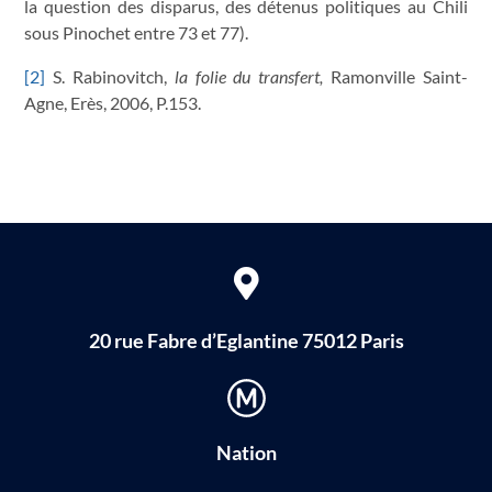
la question des disparus, des détenus politiques au Chili
sous Pinochet entre 73 et 77).
[2]
S. Rabinovitch,
la folie du transfert,
Ramonville Saint-
Agne, Erès, 2006, P.153.
20 rue Fabre d’Eglantine 75012 Paris
Nation